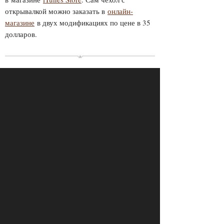
открывалкой можно заказать в
онлайн-
магазине
в двух модификациях по цене в 35
долларов.
ПРОСМОТРЫ
ПОДЕЛИТЕСЬ С ДРУЗЬЯМИ
4698
ОТПРАВИТЬ В WHATSAPP
КОММЕНТАРИИ
LOAD COMMENTS