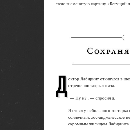
свою знаменитую картину «Бегущий п
октор Лабиринт откинулся в шез
отрешенно закрыл глаза.
— Ну и?.. — спросил я.
Я стоял у небольшого костерка 
солнечный, лос-анджелесское н
скромным жилищем Лабиринта ви