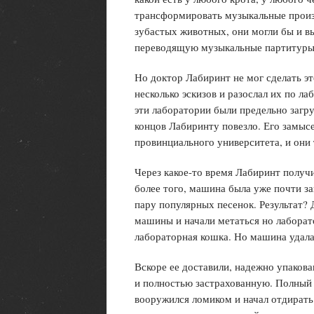
трансформировать музыкальные произв
зубастых животных, они могли бы и 
переводящую музыкальные партитуры
Но доктор Лабиринт не мог сделать э
несколько эскизов и разослал их по ла
эти лаборатории были предельно загр
концов Лабиринту повезло. Его замыс
провинциального университета, и они
Через какое-то время Лабиринт получ
более того, машина была уже почти з
пару популярных песенок. Результат?
машины и начали метаться но лаборато
лабораторная кошка. Но машина удала
Вскоре ее доставили, надежно упаков
и полностью застрахованную. Полный
вооружился ломиком и начал отдирать