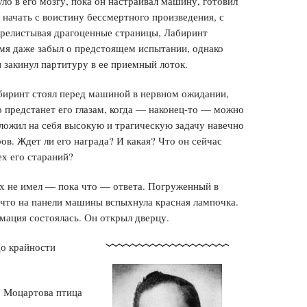
ло в его мозгу, пока он настраивал машину, готовил
начать с воистину бессмертного произведения, с
ерелистывая драгоценные страницы, Лабиринт
ремя даже забыл о предстоящем испытании, однако
 закинул партитуру в ее приемный лоток.
биринт стоял перед машиной в нервном ожидании,
о предстанет его глазам, когда — наконец-то — можно
зложил на себя высокую и трагическую задачу навечно
в. Ждет ли его награда? И какая? Что он сейчас
ех его стараний?
их не имел — пока что — ответа. Погруженный в
 что на панели машины вспыхнула красная лампочка.
мация состоялась. Он открыл дверцу.
о крайности
. Моцартова птица