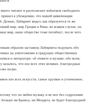
зал я.
 много читают и располагают избытком свободного
о пришел к убеждению, что нашей цивилизации
ой. Думаю, Лабиринт видел, как образуются те же
вний мир, мир Греции и Рима; во всяком случае, он
 наш мир, наше общество тоже погибнут, после чего
венным образом заставила Лабиринта подумать обо
ченных на уничтожение в грядущих общественных
описи и литературе, об этикете и музыке, обо всем,
у казалось, что изо всех этих великих, благородных
олее полно.
имое изо всех искусств, самое хрупкое и утонченное,
потому что он любил музыку и не мог без содрогания
ет больше ни Брамса, ни Моцарта, не будет благородной