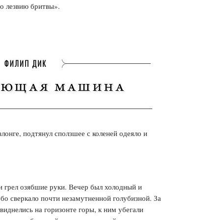
о лезвию бритвы».
лонге, подтянул сползшее с коленей одеяло и
и грел озябшие руки. Вечер был холодный и
ебо сверкало почти незамутненной голубизной. За
днелись на горизонте горы, к ним убегали