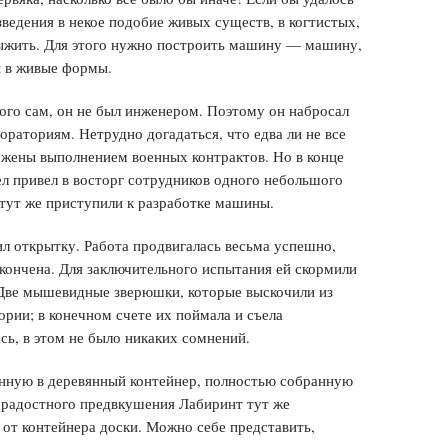
едения в некое подобие живых существ, в когтистых,
выжить. Для этого нужно построить машину — машину,
 в живые формы.
того сам, он не был инженером. Поэтому он набросал
бораториям. Нетрудно догадаться, что едва ли не все
ужены выполнением военных контрактов. Но в конце
ел привел в восторг сотрудников одного небольшого
 тут же приступили к разработке машины.
ил открытку. Работа продвигалась весьма успешно,
акончена. Для заключительного испытания ей скормили
 Две мышевидные зверюшки, которые выскочили из
рии; в конечном счете их поймала и съела
сь, в этом не было никаких сомнений.
анную в деревянный контейнер, полностью собранную
 радостного предвкушения Лабиринт тут же
 от контейнера доски. Можно себе представить,