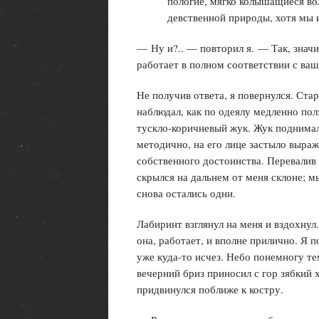
пологие, мягко колышащиеся в
девственной природы, хотя мы 
— Ну и?.. — повторил я. — Так, знач
работает в полном соответствии с в
Не получив ответа, я повернулся. Ста
наблюдал, как по одеялу медленно по
тускло-коричневый жук. Жук поднима
методично, на его лице застыло выра
собственного достоинства. Перевалив
скрылся на дальнем от меня склоне; 
снова остались одни.
Лабиринт взглянул на меня и вздохнул
она, работает, и вполне прилично. Я п
уже куда-то исчез. Небо понемногу те
вечерний бриз приносил с гор зябкий х
придвинулся поближе к костру.