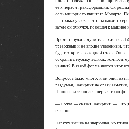
сколько надежд и опасений промелькну
ее к первой трансформации. Он решил 
соль-минорного квинтета Моцарта. П
настолько увлекся, что на какое-то в
затем он очнулся, подошел к машине и
Время тянулось мучительно долго. Ла
тревожный и не вполне уверенный, чт
будет открыть выходной отсек. Он во
сохранить музыку великих композиторо
увидит? В какой форме явится итог вс
Вопросов было много, и ни один из н
раздумья, Лабиринт не сразу заметил,
Процесс завершился, первая трансфор
— Боже! — сказал Лабиринт. — Это д
странно.
Наружу вышла не зверюшка, но птица