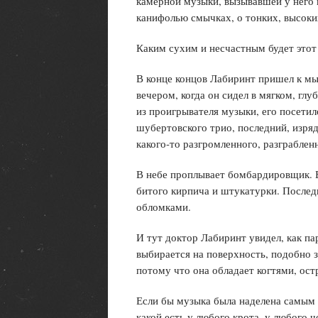
камерной музыки, вызывавшей у него 
канифолью смычках, о тонких, высоки
Каким сухим и несчастным будет этот
В конце концов Лабиринт пришел к м
вечером, когда он сидел в мягком, гл
из проигрывателя музыки, его посети
шубертовского трио, последний, изря
какого-то разгромленного, разграбленн
В небе проплывает бомбардировщик. Б
битого кирпича и штукатурки. Последн
обломками.
И тут доктор Лабиринт увидел, как па
выбирается на поверхность, подобно 
потому что она обладает когтями, ост
Если бы музыка была наделена самым
какой есть у любого крота, у любого ч