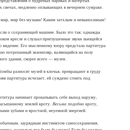
представления о пудреных париках и натертых
х свечах, медленно оплывающих в вечернем сумраке.
 мир, мир без музыки! Каким затхлым и невыносимым!
ысли о сохраняющей машине. Было это так: однажды
убоком кресле и слушал приглушенные звуки льющейся
ло видение. Его мысленному взору предстала партитура
дно потрепанный экземпляр, валяющийся на полу
ого здания, скорее всего — музея.
омбы разносят музей в клочья, превращают в груду
яя партитура исчезает, ей суждено сгнить под
ртитура начинает прокапывать себе выход наружу,
засыпанному землей кроту.
Весьма
подобно кроту,
рыми зубами и яростной, неуемной энергией.
 обычным, заурядным инстинктом самосохранения,
ервяка, насколько все было бы иначе! Если бы удалось