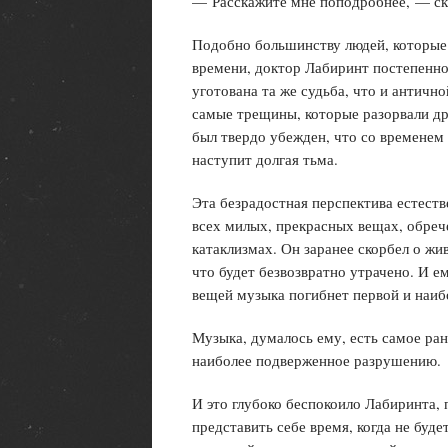
— Расскажите мне поподробнее, — ска
Подобно большинству людей, которые
времени, доктор Лабиринт постепенн
уготована та же судьба, что и античн
самые трещины, которые разорвали дре
был твердо убежден, что со временем
наступит долгая тьма.
Эта безрадостная перспектива естест
всех милых, прекрасных вещах, обре
катаклизмах. Он заранее скорбел о жив
что будет безвозвратно утрачено. И ем
вещей музыка погибнет первой и наиб
Музыка, думалось ему, есть самое ран
наиболее подверженное разрушению.
И это глубоко беспокоило Лабиринта, 
представить себе время, когда не буд