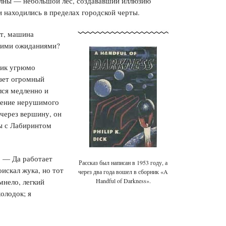
олны — небольшой лес, создававший иллюзию
и находились в пределах городской черты.
ит, машина
ашими ожиданиями?
рик угрюмо
лзет огромный
лся медленно и
жение нерушимого
 через вершину, он
мы с Лабиринтом
. — Да работает
Рассказ был написан в 1953 году, а
оискал жука, но тот
через два года вошел в сборник «A
мнело, легкий
Handful of Darkness»
.
олодок; я