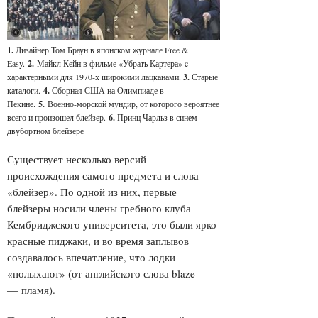
1.
Дизайнер Том Браун в японском журнале Free &
Easy.
2.
Майкл Кейн в фильме «Убрать Картера» c
характерными для 1970-х широкими лацканами.
3.
Старые
каталоги.
4.
Сборная США на Олимпиаде в
Пекине.
5.
Военно-морской мундир, от которого вероятнее
всего и произошел блейзер .
6.
Принц Чарльз в синем
двубортном блейзере
Существует несколько версий
происхождения самого предмета и слова
«блейзер». По одной из них, первые
блейзеры носили члены гребного клуба
Кембриджского университета, это были ярко-
красные пиджаки, и во время заплывов
создавалось впечатление, что лодки
«полыхают» (от английского слова blaze
— пламя).