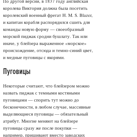
По другой версии, в 1837 году английская
королева Виктория должна была посетить
королевский военный фрегат H. M. S. Blazer,
и капитан корабля распорядился сшить для
команды новую форму — своеобразный
морской пиджак сродни бушлату. Так или
иначе, у блейзера выраженное «морское»
происхождение, отсюда и темно-синий цвет,
и медные пуговицы с якорями.
Пуговицы
Некоторые считают, что блейзером можно
назвать пиджак с темными костяными
пуговицами — спорить тут можно до
бесконечности, в любом случае, массивные
выделяющиеся пуговицы — обязательный
атрибут. Многие меняют на блейзере
пуговицы сразу же после покупки —
например, пришивают вместо заводских