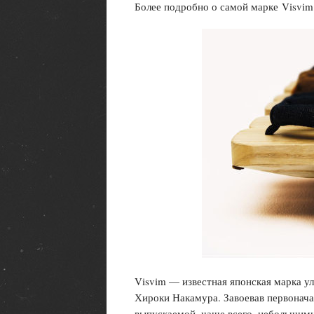
Более подробно о самой марке Visvi
Visvim — известная японская марка у
Хироки Накамура. Завоевав первонача
выпускаемой, чаще всего, небольшим