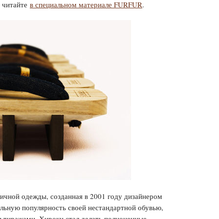
m читайте
в специальном материале FURFUR
.
личной одежды, созданная в 2001 году дизайнером
льную популярность своей нестандартной обувью,
и тиражами, Хироки стал делать полноценные