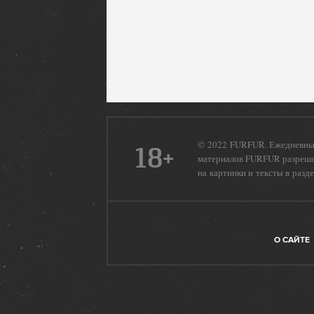
© 2022 FURFUR. Ежедневный
18+
материалов FURFUR разрешен
на картинки и тексты в разд
О САЙТЕ