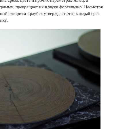
не среза, цвете и прочих параметрах колец, а
ограмму, превращает их в звуки фортепьяно. Несмотря
нный алгоритм Траубек утверждает, что каждый срез
зыку.