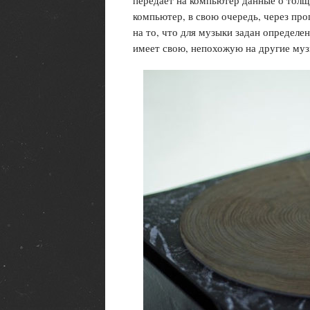
передает на компьютер данные о толщи
компьютер, в свою очередь, через пр
на то, что для музыки задан определе
имеет свою, непохожую на другие му