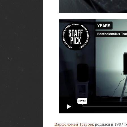
Варфоломей Траубек
родился в 1987 г