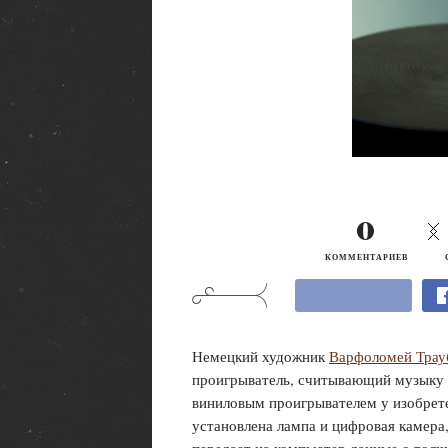
0
КОММЕНТАРИЕВ
Немецкий художник
Варфоломей Трау
проигрыватель, считывающий музыку с
виниловым проигрывателем у изобретен
установлена лампа и цифровая камера