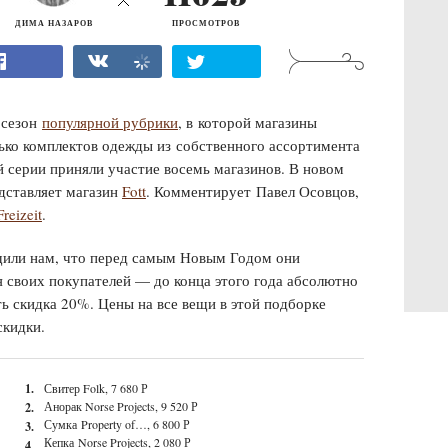
ДИМА НАЗАРОВ
ПРОСМОТРОВ
 сезон
популярной рубрики
, в которой магазины
лько комплектов одежды из собственного ассортимента
 серии приняли участие восемь магазинов. В новом
дставляет магазин
Fott
. Комментирует
Павел Осовцов,
Freizeit
.
бщили нам, что перед самым Новым Годом они
 своих покупателей — до конца этого года абсолютно
ть скидка 20%. Цены на все вещи в этой подборке
скидки.
1.
Свитер Folk, 7 680 Р
Анорак Norse Projects, 9 520 Р
2.
Сумка
Property of…, 6 800 Р
3.
Кепка Norse Projects, 2 080 Р
4.