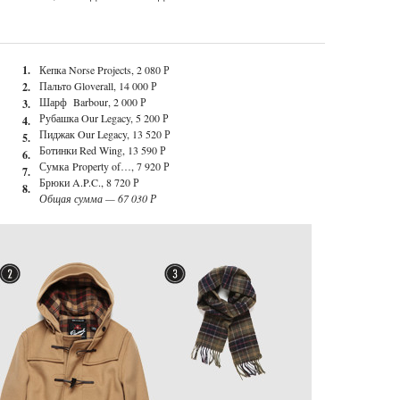
1.
Кепка Norse Projects, 2 080 Р
Пальто Gloverall, 14 000 Р
2.
Шарф Barbour, 2 000 Р
3.
Рубашка Our Legacy, 5 200 Р
4.
Пиджак Our Legacy, 13 520 Р
5.
Ботинки Red Wing, 13 590 Р
6.
Сумка Property of…, 7 920 Р
7.
Брюки A.P.C., 8 720 Р
8.
Общая сумма — 67 030 Р