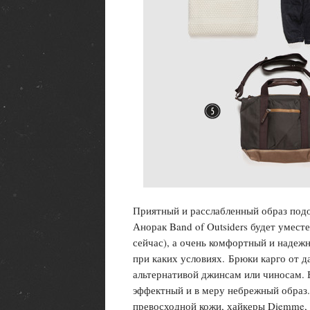
Приятный и расслабленный образ подо
Анорак Band of Outsiders будет умест
сейчас), а очень комфортный и надежн
при каких условиях. Брюки карго от да
альтернативой джинсам или чиносам. Б
эффектный и в меру небрежный образ
превосходной кожи, хайкеры Diemme, с