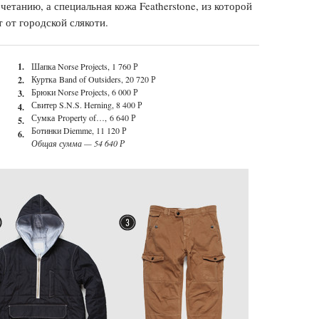
етанию, а специальная кожа Featherstone, из которой
т от городской слякоти.
1.
Шапка Norse Projects, 1 760 Р
Куртка Band of Outsiders, 20 720 Р
2.
Брюки Norse Projects, 6 000 Р
3.
Свитер S.N.S. Herning, 8 400 Р
4.
Сумка
Property of…,
6 640 Р
5.
Ботинки Diemme, 11 120 Р
6.
Общая сумма — 54 640 Р