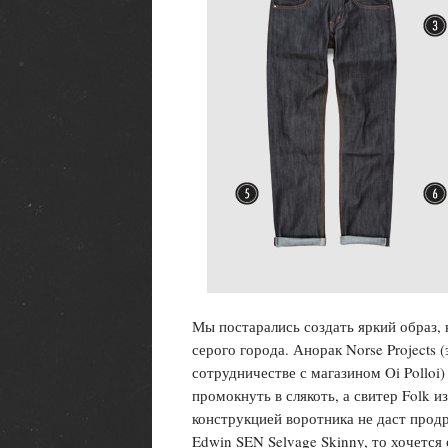
Мы постарались создать яркий образ, 
серого города. Анорак Norse Projects 
сотрудничестве с магазином Oi Polloi)
промокнуть в слякоть, а свитер Folk 
конструкцией воротника не даст продр
Edwin SEN Selvage Skinny, то хочется