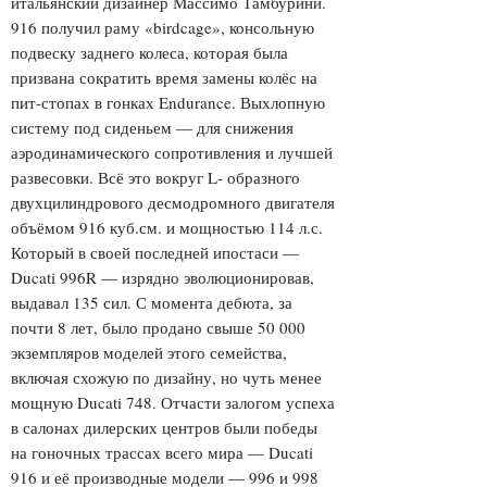
итальянский дизайнер Массимо Тамбурини.
916 получил раму «birdcage», консольную
подвеску заднего колеса, которая была
призвана сократить время замены колёс на
пит-стопах в гонках Endurance. Выхлопную
систему под сиденьем — для снижения
аэродинамического сопротивления и лучшей
развесовки. Всё это вокруг L- образного
двухцилиндрового десмодромного двигателя
объёмом 916 куб.см. и мощностью 114 л.с.
Который в своей последней ипостаси —
Ducati 996R — изрядно эволюционировав,
выдавал 135 сил. С момента дебюта, за
почти 8 лет, было продано свыше 50 000
экземпляров моделей этого семейства,
включая схожую по дизайну, но чуть менее
мощную Ducati 748. Отчасти залогом успеха
в салонах дилерских центров были победы
на гоночных трассах всего мира — Ducati
916 и её производные модели — 996 и 998