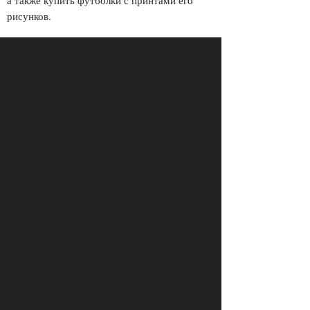
а также купить футболки с принтами его
рисунков.
ПРОСМОТРЫ
ПОДЕЛИТЕСЬ С ДРУЗЬЯМИ
7243
ОТПРАВИТЬ В WHATSAPP
КОММЕНТАРИИ
Login to comment