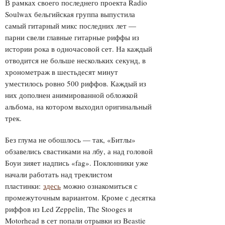
В рамках своего последнего проекта Radio
Soulwax бельгийская группа выпустила
самый гитарный микс последних лет —
парни свели главные гитарные риффы из
истории рока в одночасовой сет. На каждый
отводится не больше нескольких секунд, в
хронометраж в шестьдесят минут
уместилось ровно 500 риффов. Каждый из
них дополнен анимированной обложкой
альбома, на котором выходил оригинальный
трек.
Без глума не обошлось — так, «Битлы»
обзавелись свастиками на лбу, а над головой
Боуи зияет надпись «fag». Поклонники уже
начали работать над треклистом
пластинки:
здесь
можно ознакомиться с
промежуточным вариантом. Кроме с десятка
риффов из Led Zeppelin, The Stooges и
Motorhead в сет попали отрывки из Beastie