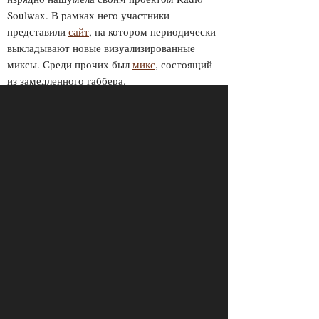
Soulwax. В рамках него участники
представили
сайт
, на котором периодически
выкладывают новые визуализированные
миксы. Среди прочих был
микс
, состоящий
из замедленного габбера.
ПРОСМОТРЫ
ПОДЕЛИТЕСЬ С ДРУЗЬЯМИ
10116
ОТПРАВИТЬ В WHATSAPP
КОММЕНТАРИИ
Login to comment