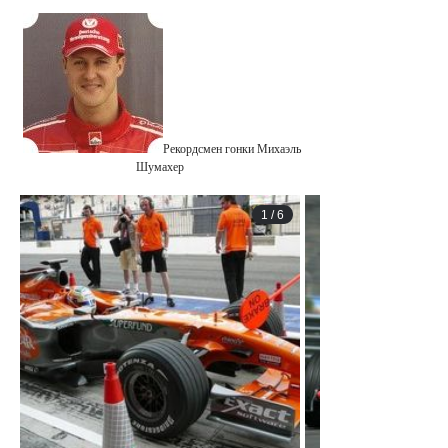
Рекордсмен гонки Михаэль
Шумахер
1
/
6