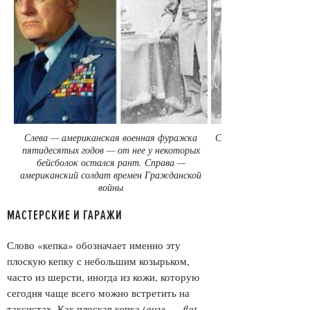
Слева — американская военная фуражка
Солдаты американско
пятидесятых годов — от нее у некоторых
бейсболок остался рант. Справа —
американский солдат времен Гражданской
войны
МАСТЕРСКИЕ И ГАРАЖИ
Слово «кепка» обозначает именно эту
плоскую кепку с небольшим козырьком,
часто из шерсти, иногда из кожи, которую
сегодня чаще всего можно встретить на
таксистах. Как плоская кепка
(англ. — flat