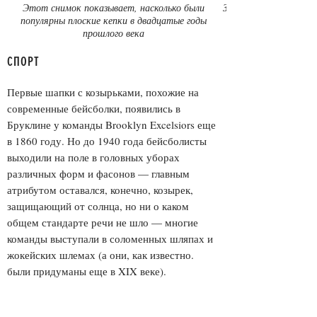
Этот снимок показывает, насколько были
Звезды разных эпох —
популярны плоские кепки в двадцатые годы
прошлого века
СПОРТ
Первые шапки с козырьками, похожие на
современные бейсболки, появились в
Бруклине у команды Brooklyn Excelsiors еще
в 1860 году. Но до 1940 года бейсболисты
выходили на поле в головных уборах
различных форм и фасонов — главным
атрибутом оставался, конечно, козырек,
защищающий от солнца, но ни о каком
общем стандарте речи не шло — многие
команды выступали в соломенных шляпах и
жокейских шлемах (а они, как известно.
были придуманы еще в XIX веке).