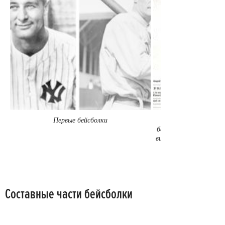
Первые бейсболки
бейсбольных кепок. Н
видны все разновиднос
Составные части бейсболки