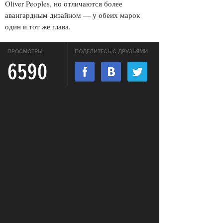
Oliver Peoples, но отличаются более
авангардным дизайном — у обеих марок
один и тот же глава.
ПРОСМОТРЫ
ПОДЕЛИТЕСЬ С ДРУЗЬЯМИ
6590
ОТПРАВИТЬ В WHATSAPP
КОММЕНТАРИИ
Login to comment