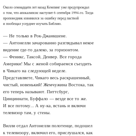
Около семнадцати лет назад Кемпинг уже предупреждал
о том, что апокалипсис наступит 6 сентября 1994-го. Тогда
проповедник извинился за ошибку перед паствой
и пообещал усерднее изучать Библию.
— Не только в Рок-Джанкшене.
— Антонелли зачарованно разглядывал некое
видение где-то далеко, за горизонтом.
— Феникс, Таксой, Денвер. Все города
Америки! Мы с женой собираемся съездить
в Чикаго на следующей неделе.
Представляете, Чикаго весь раскрашенный,
чистый, новенький! Жемчужина Востока, так
его теперь называют. Питтсбург,
Цинциннати, Буффало — везде все то же.
И все потому... А ну-ка, встань и включи
телевизор там, у стены.
Вилли отдал Антонелли полотенце, подошел
к телевизору, включил его, прислушался, как