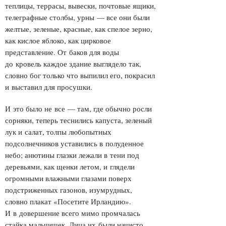
теплицы, террасы, вывески, почтовые ящики,
телеграфные столбы, урны — все они были
желтые, зеленые, красные, как спелое зерно,
как кислое яблоко, как цирковое
представление. От баков для воды
до кровель каждое здание выглядело так,
словно бог только что выпилил его, покрасил
и выставил для просушки.
И это было не все — там, где обычно росли
сорняки, теперь теснились капуста, зеленый
лук и салат, толпы любопытных
подсолнечников уставились в полуденное
небо; анютины глазки лежали в тени под
деревьями, как щенки летом, и глядели
огромными влажными глазами поверх
подстриженных газонов, изумрудных,
словно плакат «Посетите Ирландию».
И в довершение всего мимо промчалась
стайка мальчишек. Лица их были начисто