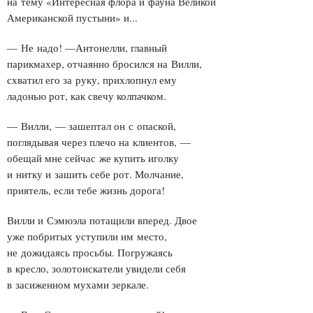
на тему «Интересная флора и фауна Великой
Американской пустыни» и...
— Не надо! —Антонелли, главный
парикмахер, отчаянно бросился на Вилли,
схватил его за руку, прихлопнул ему
ладонью рот, как свечу колпачком.
— Вилли, — зашептал он с опаской,
поглядывая через плечо на клиентов, —
обещай мне сейчас же купить иголку
и нитку и зашить себе рот. Молчание,
приятель, если тебе жизнь дорога!
Вилли и Сэмюэла потащили вперед. Двое
уже побритых уступили им место,
не дожидаясь просьбы. Погружаясь
в кресло, золотоискатели увидели себя
в засиженном мухами зеркале.