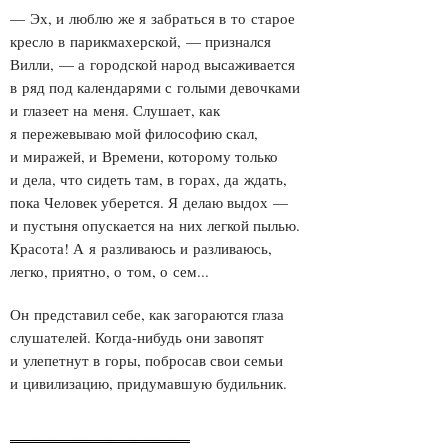
— Эх, и люблю же я забраться в то старое
кресло в парикмахерской, — признался
Вилли, — а городской народ высаживается
в ряд под календарями с голыми девочками
и глазеет на меня. Слушает, как
я пережевываю мой философию скал,
и миражей, и Времени, которому только
и дела, что сидеть там, в горах, да ждать,
пока Человек уберется. Я делаю выдох —
и пустыня опускается на них легкой пылью.
Красота! А я разливаюсь и разливаюсь,
легко, приятно, о том, о сем...
Он представил себе, как загораются глаза
слушателей. Когда-нибудь они завопят
и улепетнут в горы, побросав свои семьи
и цивилизацию, придумавшую будильник.