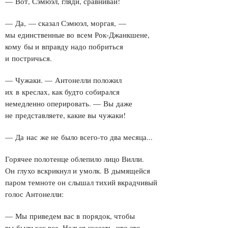
— Вот, Сэмюэл, гляди, сравнивай!
— Да, — сказал Сэмюэл, моргая, —
мы единственные во всем Рок-Джанкшене,
кому бы и вправду надо побриться
и постричься.
— Чужаки. — Антонелли положил
их в креслах, как будто собирался
немедленно оперировать. — Вы даже
не представляете, какие вы чужаки!
— Да нас же не было всего-то два месяца...
Горячее полотенце облепило лицо Вилли.
Он глухо вскрикнул и умолк. В дымящейся
паром темноте он слышал тихий вкрадчивый
голос Антонелли:
— Мы приведем вас в порядок, чтобы
вы были как все. Нельзя сказать, что это