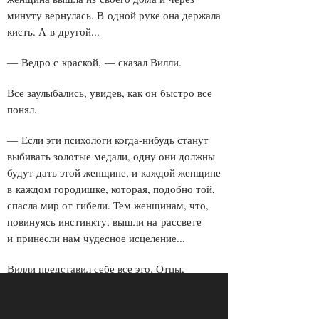
минуту вернулась. В одной руке она держала
кисть. А в другой...
— Ведро с краской, — сказал Вилли.
Все заулыбались, увидев, как он быстро все
понял.
— Если эти психологи когда-нибудь станут
выбивать золотые медали, одну они должны
будут дать этой женщине, и каждой женщине
в каждом городишке, которая, подобно той,
спасла мир от гибели. Тем женщинам, что,
повинуясь инстинкту, вышли на рассвете
и принесли нам чудесное исцеление...
Вилли представил себе все это. Отцы,
неотрывно глядящие на пустой экран;
хмурые сыновья, сраженные гибелью своих
телевизоров, ждущие, когда эта проклятая