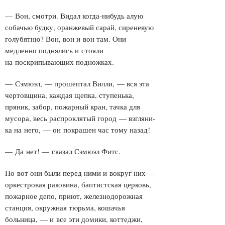
— Вон, смотри. Видал когда-нибудь алую
собачью будку, оранжевый сарай, сиреневую
голубятню? Вон, вон и вон там. Они
медленно поднялись и стояли
на поскрипывающих подножках.
— Сэмюэл, — прошептал Вилли, — вся эта
чертовщина, каждая щепка, ступенька,
пряник, забор, пожарный кран, тачка для
мусора, весь распроклятый город — взгляни-
ка на него, — он покрашен час тому назад!
— Да нет! — сказал Сэмюэл Фитс.
Но вот они были перед ними и вокруг них —
оркестровая раковина, баптистская церковь,
пожарное депо, приют, железнодорожная
станция, окружная тюрьма, кошачья
больница, — и все эти домики, коттеджи,