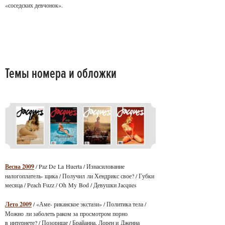
«соседских девчонок».
Темы номера и обложки
Весна 2009
/ Paz De La Huerta / Изнасилование
налогоплатель- щика / Получил ли Хендрикс свое? / Губки
месяца / Peach Fuzz / Oh My Bod / Девушки Jacques
Лето 2009
/ «Аме- риканское экстази» / Политика тела /
Можно ли заболеть раком за просмотром порно
в интернете? / Позорище / Брайанна, Лорен и Дженна