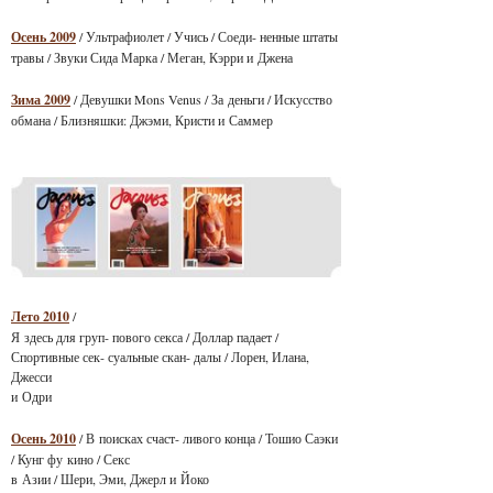
Осень 2009
/ Ультрафиолет / Учись / Соеди- ненные штаты
травы / Звуки Сида Марка / Меган, Кэрри и Джена
Зима 2009
/ Девушки Mons Venus / За деньги / Искусство
обмана / Близняшки: Джэми, Кристи и Саммер
Лето 2010
/
Я здесь для груп- пового секса / Доллар падает /
Спортивные сек- суальные скан- далы / Лорен, Илана,
Джесси
и Одри
Осень 2010
/ В поисках счаст- ливого конца / Тошио Саэки
/ Кунг фу кино / Секс
в Азии / Шери, Эми, Джерл и Йоко