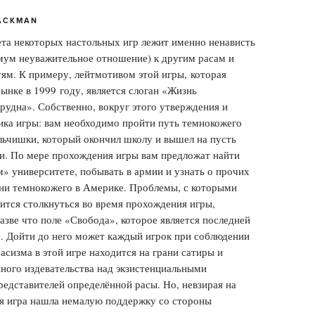
LACKMAN
та некоторых настольных игр лежит именно ненависть
мум неуважительное отношение) к другим расам и
ям. К примеру, лейтмотивом этой игры,
которая
рынке в 1999
году, является слоган «Жизнь
рудна». Собственно, вокруг этого утверждения и
ика игры: вам необходимо пройти путь темнокожего
льчишки, который окончил школу и вышел на пусть
и. По мере прохождения игры вам предложат найти
м» университете, побывать в армии и узнать о прочих
ни темнокожего в Америке. Проблемы, с которыми
ится столкнуться во время прохождения игры,
азве что поле «Свобода», которое является последней
е. Дойти до него может каждый игрок при соблюдении
расизма в этой игре находится на грани сатиры и
ного издевательства над экзистенциальными
едставителей определённой расы. Но, невзирая на
ая игра нашла немалую поддержку со стороны