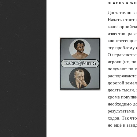
BLACKS & WH
Достаточно за
Начать
стоит
калифорнийски
известно, рав
квинтэссенцие
эту проблему 
О неравенстве
игроки (их, п
получают по м
распоряжаются
дорогой земел
десять тысяч,
кроме покупки
необходимо д
результатами.
ходов. Так чт
но ещё и зави