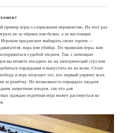
ISHMENT
.
й пример игры о социальном неравенстве
На этот раз
играть не за чёрных или белых, а за настоящих
Игрокам предлагают выбирать своих героев —
оджигателя, вора или убийцу. По правилам игры, вам
аспоряжаться судьбой злодеев. Так, с помощью
дов вы можете посадить их на электрический стул или
 добиться оправдания и выпустить их на волю. Стоит
 победу в игре получает тот, кто первый упрячет всех
ев за решётку. Но возможность оправдать злодеев
адким запретным плодом, так что для
ных граждан подобная игра может растянуться на
в.