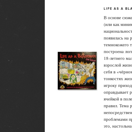
LIFE AS A B
В основе сюже
(или как мини
национальност
появилась на 
темнокожего т
построена лог
18-летнего ма
взрослой жизн
себя в «чёрно
тонкостях жиз
игроку приход
оправдывает р
ячейкой в пол
правил. Тема 
непосредствен
проблемами пр
это, настольн