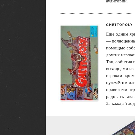
аудитории.
GHETTOPOLY
Ещё одним ярк
— полноценная
помощью собс
других игрок
Так, события 
выходцами из 
игрокам, кром
пулемётом или
правилами игр
радовать така
За каждый ход