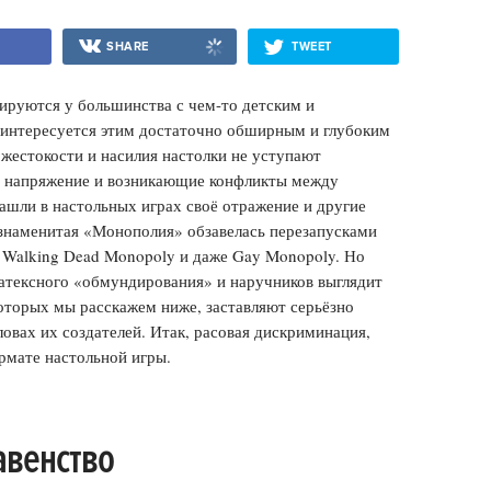
SHARE
TWEET
ируются у большинства с чем-то детским и
о интересуется этим достаточно обширным и глубоким
 жестокости и насилия настолки не уступают
ое напряжение и возникающие конфликты между
ашли в настольных играх своё отражение и другие
 знаменитая «Монополия» обзавелась перезапусками
e Walking Dead Monopoly и даже Gay Monopoly. Но
 латексного «обмундирования» и наручников выглядит
которых мы расскажем ниже, заставляют серьёзно
ловах их создателей. Итак, расовая дискриминация,
ормате настольной игры.
авенство