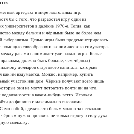
ITES
метный артефакт в мире настольных игр.
хотя бы с того, что разработал игру один из
х университетов в далёкие 1970-е. Тогда, как
енство между белыми и чёрными было не более чем
й либерализма. Целью игры было продемонстрировать
с помощью своеобразного экономического симулятора.
 между расами напоминает уже начало игры. Белые
о правилам, должно быть больше, чем чёрных)
иллиону долларов стартового капитала, которым
 как им вздумается. Можно, например, купить
ьный участок или дом. Чёрные получают всего лишь
 которые они не могут потратить почти ни на что,
 недвижимости в каком-нибудь гетто. Игрокам
ойти до финиша с максимально высокими
 Само собой, сделать это белым можно за несколько
о чёрным нужно проявить не только игровую силу духа,
дную смекалку.