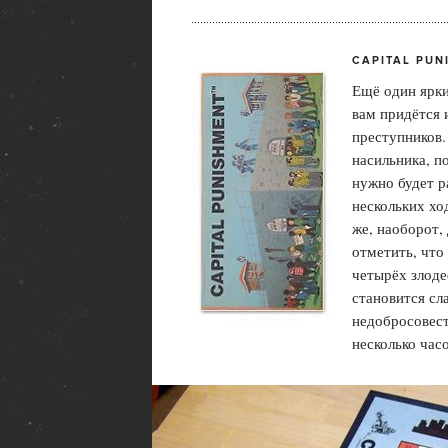
CAPITAL PUN
Ещё один ярки
вам придётся 
преступников.
насильника, п
нужно будет р
нескольких хо
же, наоборот,
отметить, что
четырёх злоде
становится сл
недобросовест
несколько часо