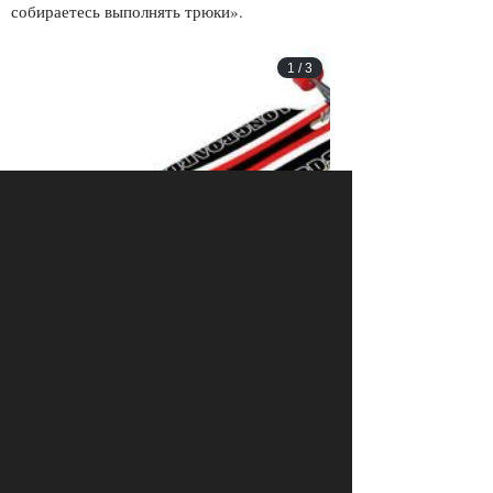
собираетесь выполнять трюки».
1
/
3
Atom Drop-Through Longboard, $99.95
Максим Медведев, самокат