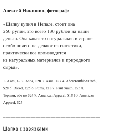
Алексей Никишин, фотограф:
«Шапку купил в Непале, стоит она
260 рупий, это всего 130 рублей на наши
деньги. Она какая-то натуральная: в стране
особо ничего не делают из синтетики,
практически все производится
из натуральных материалов и природного
сырья».
1. Asos, £7 2. Asos, £28 3. Asos, £27 4. Abercrombie&Fitch,
$28 5. Diesel, £25 6. Puma, £18 7. Paul Smith, €75 8.
Topman, обе по $24 9. American Apparel, $18 10. American
Apparel, $23
______________________________________________________
Шапка с завязками