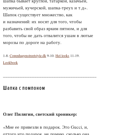
шапка бывает круглой, татаркой, казачьей,
мужичьей, кучерской, шапка-треух и т.д».
Шапок существует множество, как
и назначений: их носят для того, чтобы
разбавить свой образ ярким пятном, и для
того, чтобы не дать отвалится ушам в лютые
морозы по дороге на работу.
1-8.
Copenhagenstreetstyle.dk
9-10.
Hel looks
11-19.
Lookbook
______________________________________________________
Шапка с помпоном
Олег Пилягин, светский хроникер:
«Мне ее привезли в подарок. Это Gucci, и,
оттого что подарок, не помню, сколько она