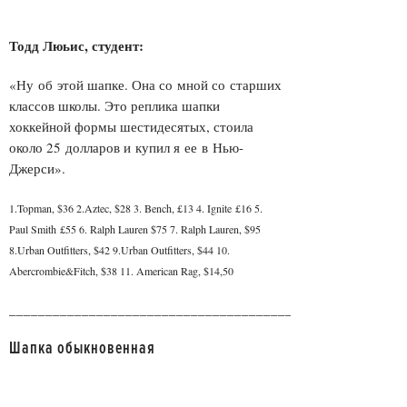
Тодд Люьис, студент:
«Ну об этой шапке. Она со мной со старших
классов школы. Это реплика шапки
хоккейной формы шестидесятых, стоила
около 25 долларов и купил я ее в Нью-
Джерси».
1.Topman, $36 2.Aztec, $28 3. Bench, £13 4. Ignite £16 5.
Paul Smith £55 6. Ralph Lauren $75 7. Ralph Lauren, $95
8.Urban Outfitters, $42 9.Urban Outfitters, $44 10.
Abercrombie&Fitch, $38 11. American Rag, $14,50
______________________________________________________
Шапка обыкновенная