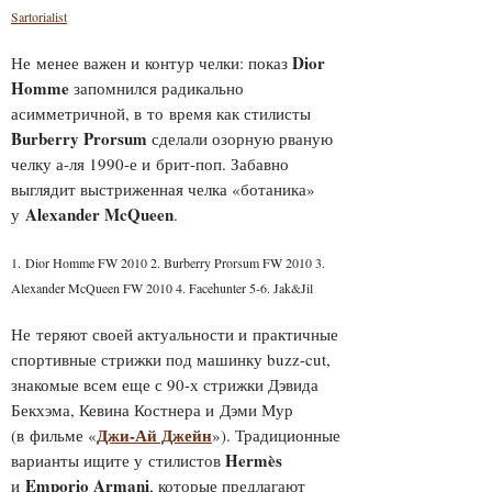
Sartorialist
Dior
Не менее важен и контур челки: показ
Homme
запомнился радикально
асимметричной, в то время как стилисты
Burberry Prorsum
сделали озорную рваную
челку а-ля 1990-е и брит-поп. Забавно
выглядит выстриженная челка «ботаника»
Alexander McQueen
у
.
1. Dior Homme FW 2010 2. Burberry Prorsum FW 2010 3.
Alexander McQueen FW 2010 4. Facehunter 5-6. Jak&Jil
Не теряют своей актуальности и практичные
спортивные стрижки под машинку buzz-cut,
знакомые всем еще с 90-х стрижки Дэвида
Бекхэма, Кевина Костнера и Дэми Мур
Джи-Ай Джейн
(в фильме «
»). Традиционные
Hermès
варианты ищите у стилистов
Emporio Armani
и
, которые предлагают