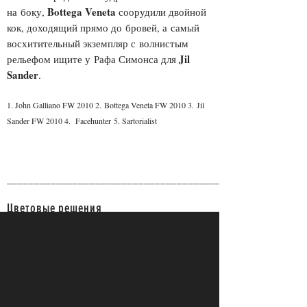
Bottega Veneta
на боку,
соорудили двойной
кок, доходящий прямо до бровей, а самый
восхитительный экземпляр с волнистым
Jil
рельефом ищите у Рафа Симонса для
Sander
.
1. John Galliano FW 2010 2. Bottega Veneta FW 2010 3. Jil
Sander FW 2010 4. Facehunter 5. Sartorialist
______________________________________________________
Цветовые решения
Трендовый оттенок сезона темный брюнет,
Etro
как у
и большинства других
дизайнеров. Этот тон настолько актуален,
что даже если ваш натуральный цвет волос
совсем другой и перекрашиваться