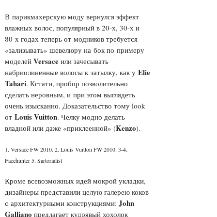
В парикмахерскую моду вернулся эффект
влажных волос, популярный в 20-х, 30-х и
80-х годах теперь от модников требуется
«зализывать» шевелюру на бок по примеру
Versace
моделей
или зачесывать
Elie
набриолиненные волосы к затылку, как у
Tahari
. Кстати, пробор позволительно
сделать неровным, и при этом выглядеть
очень изысканно. Доказательство тому look
Louis Vuitton
от
. Челку модно делать
Kenzo
владной или даже «приклеенной» (
).
1. Versace FW 2010. 2. Louis Vuitton FW 2010. 3-4.
Facehunter 5. Sartorialist
Кроме всевозможных идей мокрой укладки,
дизайнеры представили целую галерею коков
John
с архитектурными конструкциями:
Galliano
предлагает кудрявый хохолок