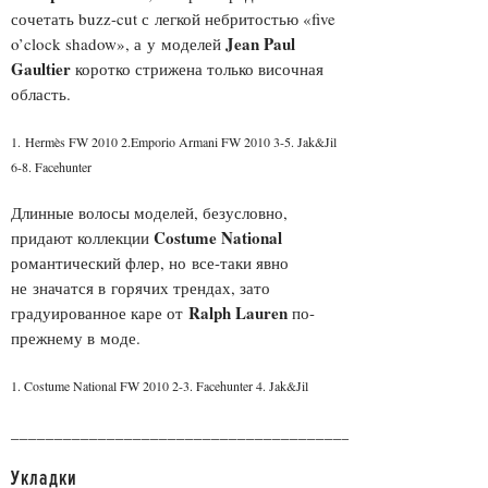
сочетать buzz-cut с легкой небритостью «five
Jean Paul
o’clock shadow», а у моделей
Gaultier
коротко стрижена только височная
область.
1. Hermès FW 2010 2.Emporio Armani FW 2010 3-5. Jak&Jil
6-8. Facehunter
Длинные волосы моделей, безусловно,
Costume National
придают коллекции
романтический флер, но все-таки явно
не значатся в горячих трендах, зато
Ralph Lauren
градуированное каре от
по-
прежнему в моде.
1. Costume National FW 2010 2-3. Facehunter 4. Jak&Jil
______________________________________________________
Укладки