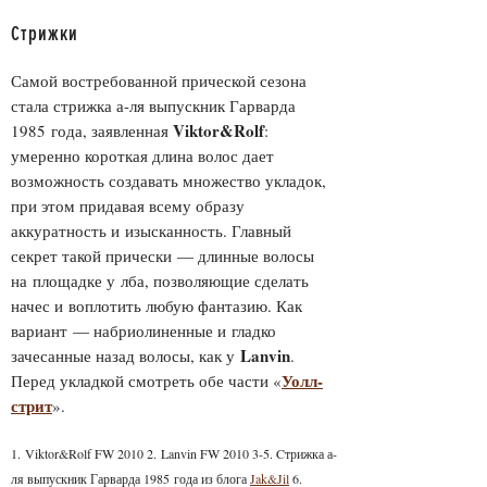
Стрижки
Самой востребованной прической сезона
стала стрижка а-ля выпускник Гарварда
Viktor&Rolf
1985 года, заявленная
:
умеренно короткая длина волос дает
возможность создавать множество укладок,
при этом придавая всему образу
аккуратность и изысканность. Главный
секрет такой прически — длинные волосы
на площадке у лба, позволяющие сделать
начес и воплотить любую фантазию. Как
вариант — набриолиненные и гладко
Lanvin
зачесанные назад волосы, как у
.
Уолл-
Перед укладкой смотреть обе части «
стрит
».
1. Viktor&Rolf FW 2010 2. Lanvin FW 2010 3-5. Cтрижка а-
ля выпускник Гарварда 1985 года из блога
Jak&Jil
6.