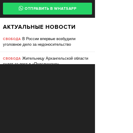
ОТПРАВИТЬ В WHATSAPP
АКТУАЛЬНЫЕ НОВОСТИ
В России впервые возбудили
СВОБОДА
уголовное дело за недоносительство
Жительницу Архангельской области
СВОБОДА
судят за пост в «Подслушано»
В ЕС призвали ввести билль о
ПЕРЕМЕНЫ
правах для роботов
Сбербанк заменит три тысячи
ПЕРЕМЕНЫ
сотрудников роботами
«Пакет Яровой» вошёл в топ-10
СВОБОДА
мировых угроз инновационному развитию